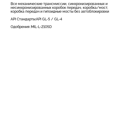
Все механические трансмиссии, синхронизированных и
несинхронизированных коробок передач, коробка/мост,
коробка передач и гипоидные мосты без автоблокировки
API Стандарты:API GL-5 / GL-4
Одобрения :MIL-L-2105D